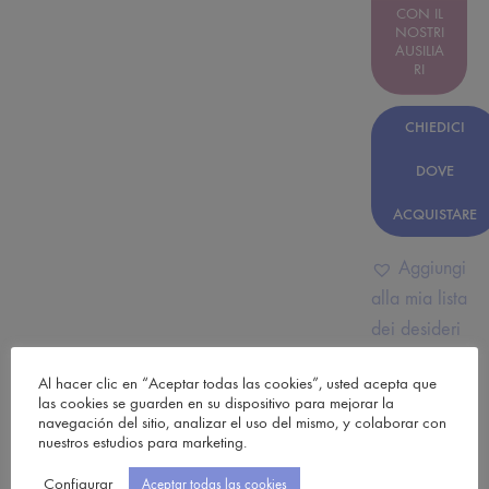
CON IL
NOSTRI
AUSILIA
RI
CHIEDICI
DOVE
ACQUISTARE
Aggiungi
alla mia lista
dei desideri
Al hacer clic en “Aceptar todas las cookies”, usted acepta que
SHARE
las cookies se guarden en su dispositivo para mejorar la
navegación del sitio, analizar el uso del mismo, y colaborar con
nuestros estudios para marketing.
COD
N/A
Configurar
Aceptar todas las cookies