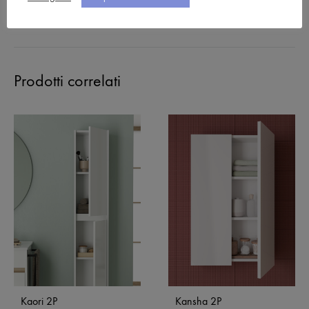
CATEGORIES
ACCESSORI KOKORO
,
AUSILIARI
Prodotti correlati
Kaori 2P
Kansha 2P