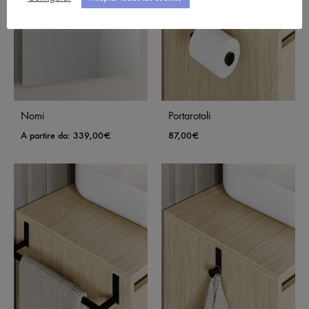
Nomi
Portarotoli
A partire da:
339,00
€
87,00
€